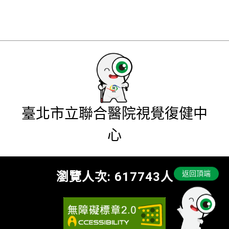
臺北市立聯合醫院視覺復健中
心
瀏覽人次:
617743
人
返回頂端