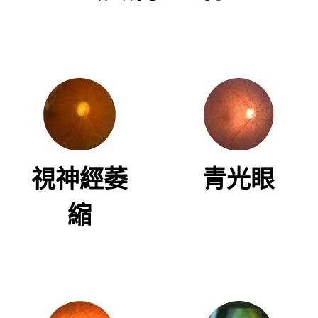
視神經萎
青光眼
縮